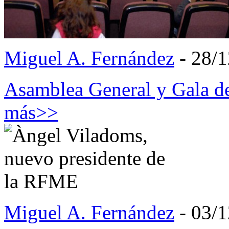
Miguel A. Fernández
- 28/
Asamblea General y Gala 
más>>
Miguel A. Fernández
- 03/