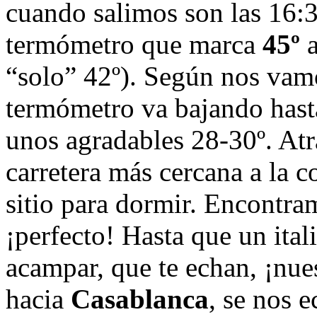
cuando salimos son las 16:
termómetro que marca
45º
a
“solo” 42º). Según nos vam
termómetro va bajando hasta
unos agradables 28-30º. At
carretera más cercana a la c
sitio para dormir. Encontra
¡perfecto! Hasta que un ita
acampar, que te echan, ¡nu
hacia
Casablanca
, se nos 