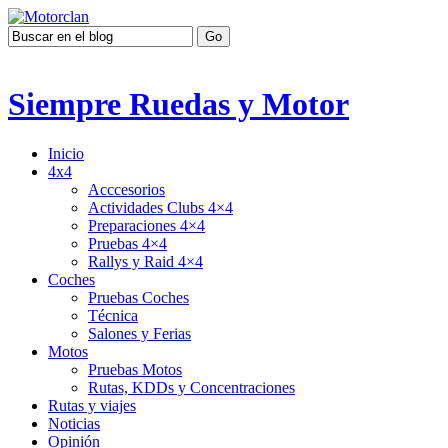
Siempre Ruedas y Motor
Inicio
4x4
Acccesorios
Actividades Clubs 4×4
Preparaciones 4×4
Pruebas 4×4
Rallys y Raid 4×4
Coches
Pruebas Coches
Técnica
Salones y Ferias
Motos
Pruebas Motos
Rutas, KDDs y Concentraciones
Rutas y viajes
Noticias
Opinión