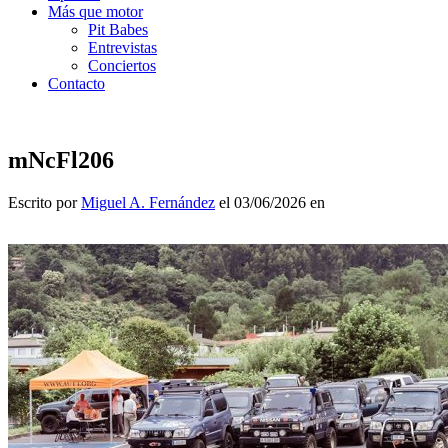
Más que motor
Pit Babes
Entrevistas
Conciertos
Contacto
mNcFl206
Escrito por
Miguel A. Fernández
el 03/06/2026 en