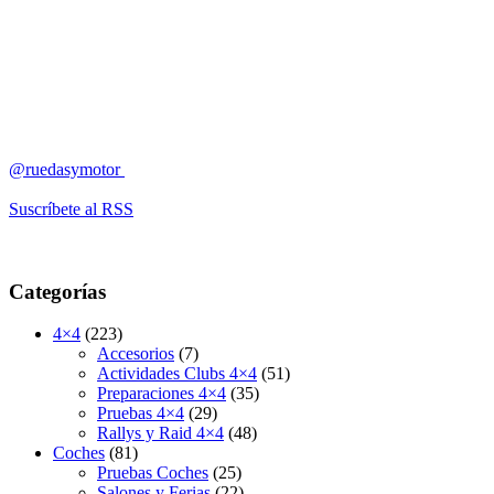
@ruedasymotor
Suscríbete al RSS
Categorías
4×4
(223)
Accesorios
(7)
Actividades Clubs 4×4
(51)
Preparaciones 4×4
(35)
Pruebas 4×4
(29)
Rallys y Raid 4×4
(48)
Coches
(81)
Pruebas Coches
(25)
Salones y Ferias
(22)