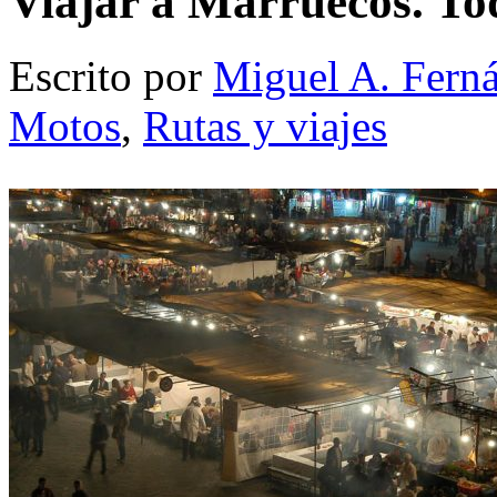
Viajar a Marruecos. To
Escrito por
Miguel A. Fern
Motos
,
Rutas y viajes