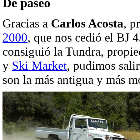
De paseo
Gracias a
Carlos Acosta
, p
2000
, que nos cedió el BJ 
consiguió la Tundra, propie
y
Ski Market
, pudimos salir
son la más antigua y más m