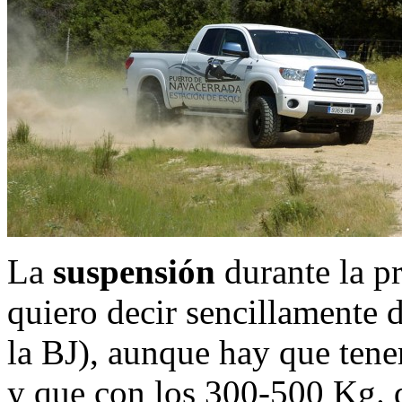
La
suspensión
durante la p
quiero decir sencillamente 
la BJ), aunque hay que tener
y que con los 300-500 Kg. 