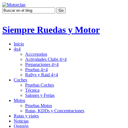
Siempre Ruedas y Motor
Inicio
4x4
Acccesorios
Actividades Clubs 4×4
Preparaciones 4×4
Pruebas 4×4
Rallys y Raid 4×4
Coches
Pruebas Coches
Técnica
Salones y Ferias
Motos
Pruebas Motos
Rutas, KDDs y Concentraciones
Rutas y viajes
Noticias
Opinión