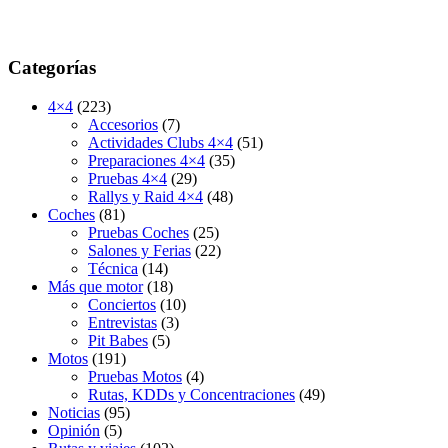
Categorías
4×4
(223)
Accesorios
(7)
Actividades Clubs 4×4
(51)
Preparaciones 4×4
(35)
Pruebas 4×4
(29)
Rallys y Raid 4×4
(48)
Coches
(81)
Pruebas Coches
(25)
Salones y Ferias
(22)
Técnica
(14)
Más que motor
(18)
Conciertos
(10)
Entrevistas
(3)
Pit Babes
(5)
Motos
(191)
Pruebas Motos
(4)
Rutas, KDDs y Concentraciones
(49)
Noticias
(95)
Opinión
(5)