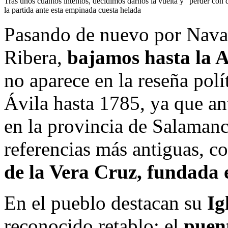
Tras unos cuantos intentos, decidimos darnos la vuelta y “perder con 
la partida ante esta empinada cuesta helada
Pasando de nuevo por Navas
Ribera,
bajamos hasta la A
no aparece en la reseña polít
Ávila hasta 1785, ya que an
en la provincia de Salamanc
referencias más antiguas, 
de la Vera Cruz, fundada 
En el pueblo destacan su
Ig
reconocido retablo; el
puen