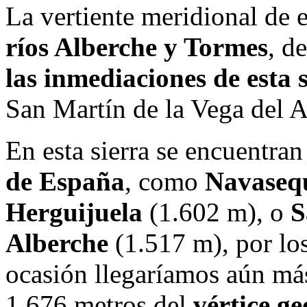
La vertiente meridional de e
ríos Alberche y Tormes
, d
las inmediaciones de esta s
San Martín de la Vega del A
En esta sierra se encuentra
de España
, como
Navasequ
Herguijuela
(1.602 m), o
S
Alberche
(1.517 m), por lo
ocasión llegaríamos aún más
1.676 metros del
vértice g