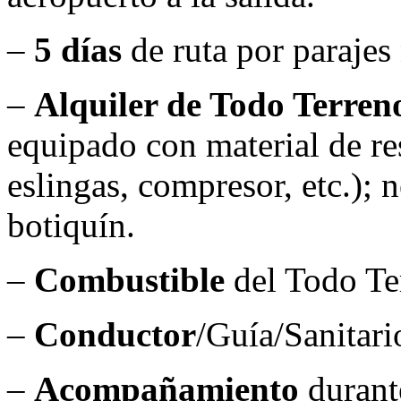
–
5 días
de ruta por parajes
–
Alquiler de Todo Terren
equipado con material de res
eslingas, compresor, etc.); 
botiquín.
–
Combustible
del Todo Ter
–
Conductor
/Guía/Sanitari
–
Acompañamiento
durante