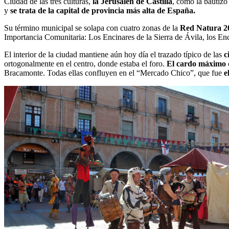
Ciudad de las tres culturas,
la Jerusalén de Castilla
, como la bautizó
y
se trata de la capital de provincia más alta de España.
Su término municipal se solapa con cuatro zonas de la
Red Natura 2
Importancia Comunitaria: Los Encinares de la Sierra de Ávila, los En
El interior de la ciudad mantiene aún hoy día el trazado típico de las
c
ortogonalmente en el centro, donde estaba el foro.
El cardo máximo
Bracamonte. Todas ellas confluyen en el “Mercado Chico”, que fue
e