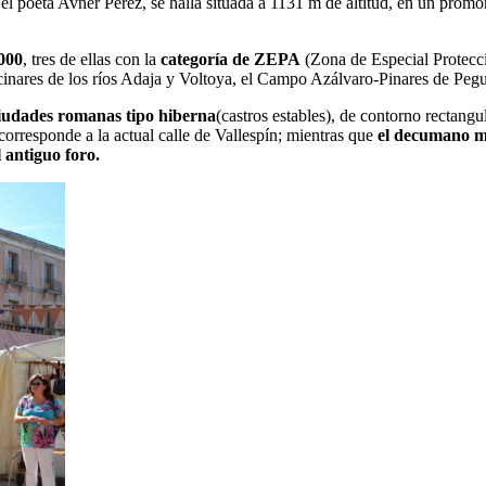
 el poeta Avner Pérez, se halla situada a 1131 m de altitud, en un promo
000
, tres de ellas con la
categoría de ZEPA
(Zona de Especial Protecci
cinares de los ríos Adaja y Voltoya, el Campo Azálvaro-Pinares de Pegu
iudades romanas tipo hiberna
(castros estables), de contorno rectangu
corresponde a la actual calle de Vallespín; mientras que
el decumano 
l antiguo foro.