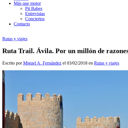
Más que motor
Pit Babes
Entrevistas
Conciertos
Contacto
Rutas y viajes
Ruta Trail. Ávila. Por un millón de razone
Escrito por
Miguel A. Fernández
el 03/02/2018 en
Rutas y viajes