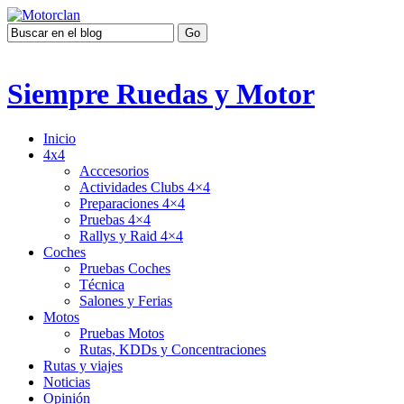
Siempre Ruedas y Motor
Inicio
4x4
Acccesorios
Actividades Clubs 4×4
Preparaciones 4×4
Pruebas 4×4
Rallys y Raid 4×4
Coches
Pruebas Coches
Técnica
Salones y Ferias
Motos
Pruebas Motos
Rutas, KDDs y Concentraciones
Rutas y viajes
Noticias
Opinión