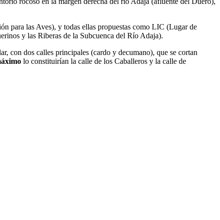
ntorio rocoso en la margen derecha del río Adaja (afluente del Duero),
ón para las Aves), y todas ellas propuestas como LIC (Lugar de
erinos y las Riberas de la Subcuenca del Río Adaja).
lar, con dos calles principales (cardo y decumano), que se cortan
máximo
lo constituirían la calle de los Caballeros y la calle de