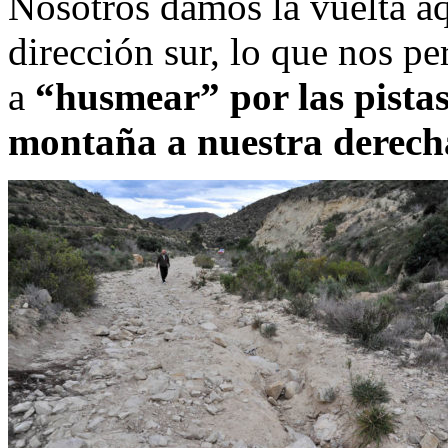
Nosotros damos la vuelta aq
dirección sur, lo que nos pe
a
“husmear” por las pistas
montaña a nuestra derech