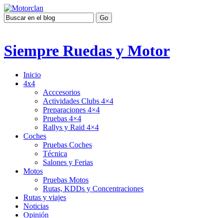
Siempre Ruedas y Motor
Inicio
4x4
Acccesorios
Actividades Clubs 4×4
Preparaciones 4×4
Pruebas 4×4
Rallys y Raid 4×4
Coches
Pruebas Coches
Técnica
Salones y Ferias
Motos
Pruebas Motos
Rutas, KDDs y Concentraciones
Rutas y viajes
Noticias
Opinión