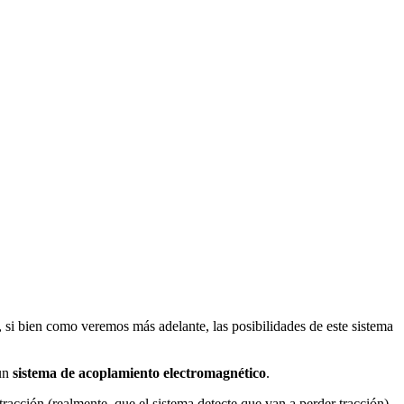
, si bien como veremos más adelante, las posibilidades de este sistema
 un
sistema de acoplamiento electromagnético
.
 tracción (realmente, que el sistema detecte que van a perder tracción),