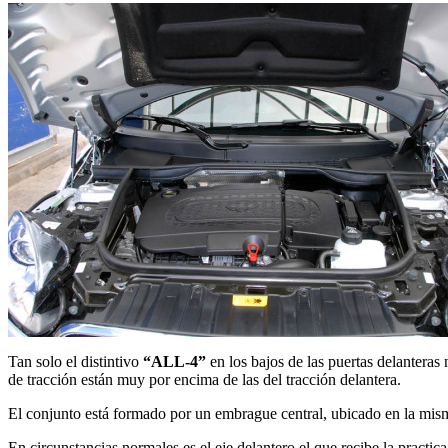
Tan solo el distintivo
“ALL-4”
en los bajos de las puertas delanteras
de tracción están muy por encima de las del tracción delantera.
El conjunto está formado por un embrague central, ubicado en la mism
En circunstancias normales es el eje delantero el que recibe la practic