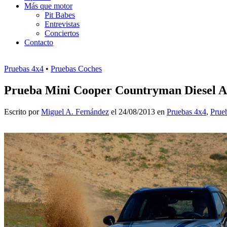
Más que motor
Pit Babes
Entrevistas
Conciertos
Contacto
Pruebas 4x4
•
Pruebas Coches
Prueba Mini Cooper Countryman Diesel All
Escrito por
Miguel A. Fernández
el 24/08/2013 en
Pruebas 4x4
,
Prue