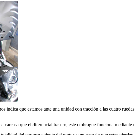
 nos indica que estamos ante una unidad con tracción a las cuatro ruedas
a carcasa que el diferencial trasero, este embrague funciona mediante
a totalidad del par proveniente del motor, y en caso de que estas pierdan