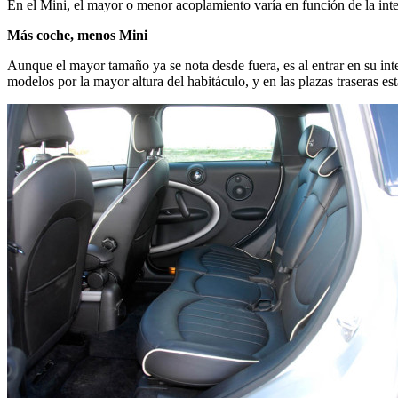
En el Mini, el mayor o menor acoplamiento varía en función de la intens
Más coche, menos Mini
Aunque el mayor tamaño ya se nota desde fuera, es al entrar en su in
modelos por la mayor altura del habitáculo, y en las plazas traseras es