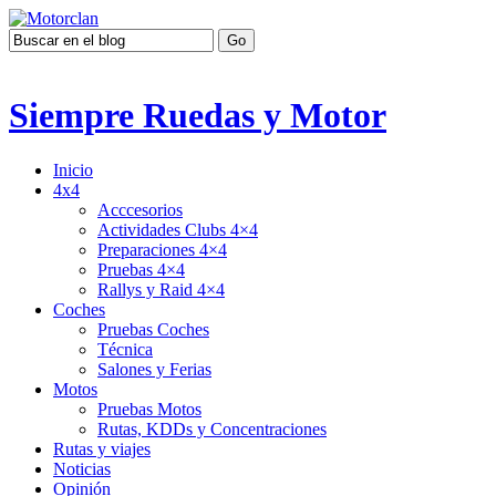
Siempre Ruedas y Motor
Inicio
4x4
Acccesorios
Actividades Clubs 4×4
Preparaciones 4×4
Pruebas 4×4
Rallys y Raid 4×4
Coches
Pruebas Coches
Técnica
Salones y Ferias
Motos
Pruebas Motos
Rutas, KDDs y Concentraciones
Rutas y viajes
Noticias
Opinión