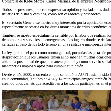
Comercial de
Kobe Motor
, Carlos Mariñas, de la empresa
Noemborq
Todos los presentes pudieron expresar su opinión y trasladar sus dudas
usuarios de pistas y caminos, como son cazadores y pescadores.
El Secretario General se mostró muy interesado por la aportación eco
especialmente necesaria en los duros momentos de crisis económica 
También se mostró especialmente sensible por la labor que realizan l
de bomberos y servicios de emergencias a los lugares donde se declara
cerradas al paso de los todo terreno en una sesgada e inapropiada inte
La ley, permite el paso como norma general, por todas las pistas de pr
desprotección que los usuarios tenían al no saber en muchas ocasiones 
abierta la posibilidad de que de manera puntual y como servicio social
mantenerlos limpios y aptos para cumplir su función.
Desde el año 2000, momento en que se fundó la AUTT, esta ha sido la 
en la comunidad, 9 clubes de 4×4 y 14 municipios amigos; también 20
creando unos carnets que acreditaban a los socios participantes en el 