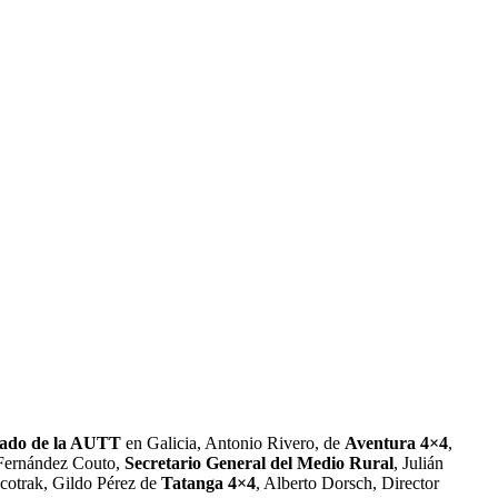
gado de la AUTT
en Galicia, Antonio Rivero, de
Aventura 4×4
,
Fernández Couto,
Secretario General del Medio Rural
, Julián
otrak, Gildo Pérez de
Tatanga 4×4
, Alberto Dorsch, Director