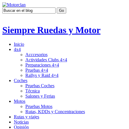
Siempre Ruedas y Motor
Inicio
4x4
Acccesorios
Actividades Clubs 4×4
Preparaciones 4×4
Pruebas 4×4
Rallys y Raid 4×4
Coches
Pruebas Coches
Técnica
Salones y Ferias
Motos
Pruebas Motos
Rutas, KDDs y Concentraciones
Rutas y viajes
Noticias
Opinión