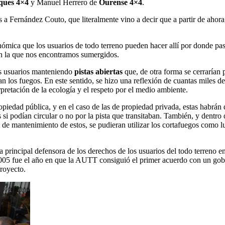
ues 4×4
y Manuel Herrero de
Ourense 4×4
.
 a Fernández Couto, que literalmente vino a decir que a partir de ahora, 
nómica que los usuarios de todo terreno pueden hacer allí por donde pa
en la que nos encontramos sumergidos.
os usuarios manteniendo
pistas abiertas
que, de otra forma se cerrarían
n los fuegos. En este sentido, se hizo una reflexión de cuantas miles 
rpretación de la ecología y el respeto por el medio ambiente.
opiedad pública, y en el caso de las de propiedad privada, estas habrán 
si podían circular o no por la pista que transitaban. También, y dentro
 de mantenimiento de estos, se pudieran utilizar los cortafuegos como l
principal defensora de los derechos de los usuarios del todo terreno 
05 fue el año en que la AUTT consiguió el primer acuerdo con un gobie
proyecto.