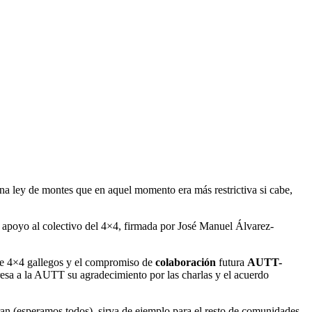
una ley de montes que en aquel momento era más restrictiva si cabe,
 apoyo al colectivo del 4×4, firmada por José Manuel Álvarez-
e 4×4 gallegos y el compromiso de
colaboración
futura
AUTT-
esa a la AUTT su agradecimiento por las charlas y el acuerdo
n (esperamos todos), sirva de ejemplo para el resto de comunidades