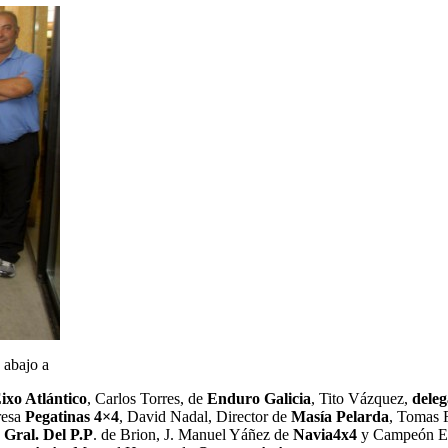
 abajo a
ixo Atlántico
, Carlos Torres, de
Enduro Galicia
, Tito Vázquez,
dele
resa
Pegatinas 4×4
, David Nadal, Director de
Masía Pelarda
, Tomas 
 Gral. Del P.P
. de Brion, J. Manuel Yáñez de
Navia4x4
y Campeón Ec