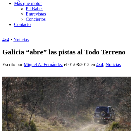
Más que motor
Pit Babes
Entrevistas
Conciertos
Contacto
4x4
•
Noticias
Galicia “abre” las pistas al Todo Terreno
Escrito por
Miguel A. Fernández
el 01/08/2012 en
4x4
,
Noticias