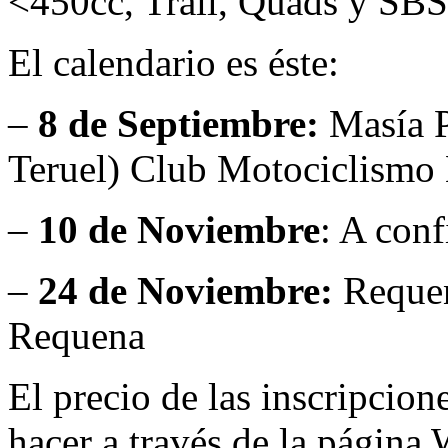
<450cc, Trail, Quads y SBS
El calendario es éste:
–
8 de Septiembre:
Masía P
Teruel) Club Motociclism
–
10 de Noviembre
: A con
–
24 de Noviembre:
Requen
Requena
El precio de las inscripcion
hacer a través de la página