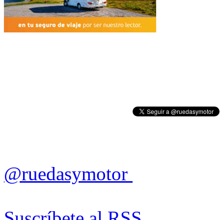
@ruedasymotor
Suscríbete al RSS