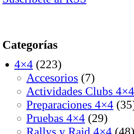
Categorías
4×4
(223)
Accesorios
(7)
Actividades Clubs 4×
Preparaciones 4×4
(35
Pruebas 4×4
(29)
Rallys y Raid 4×4
(48