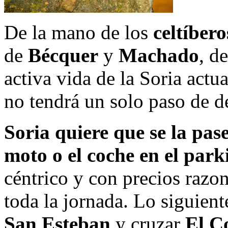
De la mano de los
celtíber
de
Bécquer
y
Machado
, d
activa vida de la Soria act
no tendrá un solo paso de d
Soria quiere que se la pas
moto o el coche en el park
céntrico y con precios razo
toda la jornada. Lo siguient
San Esteban
y cruzar
El C