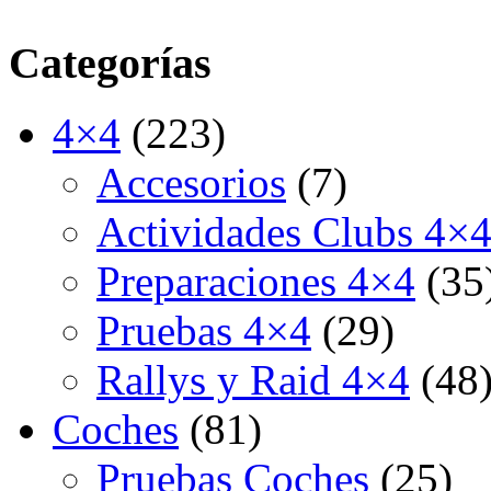
Categorías
4×4
(223)
Accesorios
(7)
Actividades Clubs 4×
Preparaciones 4×4
(35
Pruebas 4×4
(29)
Rallys y Raid 4×4
(48
Coches
(81)
Pruebas Coches
(25)