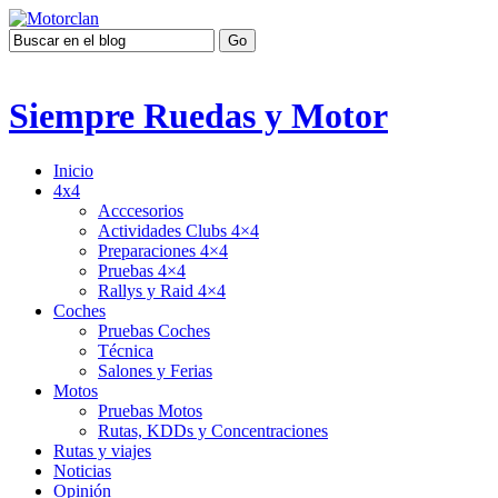
Siempre Ruedas y Motor
Inicio
4x4
Acccesorios
Actividades Clubs 4×4
Preparaciones 4×4
Pruebas 4×4
Rallys y Raid 4×4
Coches
Pruebas Coches
Técnica
Salones y Ferias
Motos
Pruebas Motos
Rutas, KDDs y Concentraciones
Rutas y viajes
Noticias
Opinión