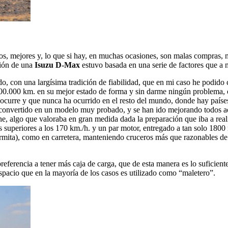
s, mejores y, lo que si hay, en muchas ocasiones, son malas compras, m
ción de una
Isuzu D-Max
estuvo basada en una serie de factores que a
o, con una largísima tradición de fiabilidad, que en mi caso he podido
200.000 km. en su mejor estado de forma y sin darme ningún problema, 
 ocurre y que nunca ha ocurrido en el resto del mundo, donde hay paíse
n convertido en un modelo muy probado, y se han ido mejorando todos a
ene, algo que valoraba en gran medida dada la preparación que iba a rea
 superiores a los 170 km./h. y un par motor, entregado a tan solo 1800
ermita), como en carretera, manteniendo cruceros más que razonables de
referencia a tener más caja de carga, que de esta manera es lo suficien
espacio que en la mayoría de los casos es utilizado como “maletero”.