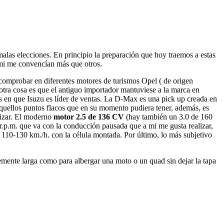
alas elecciones. En principio la preparación que hoy traemos a estas
 mi me convencían más que otros.
 comprobar en diferentes motores de turismos Opel ( de origen
otra cosa es que el antiguo importador mantuviese a la marca en
s en que Isuzu es líder de ventas. La D-Max es una pick up creada en
quellos puntos flacos que en su momento pudiera tener, además, es
lizar. El moderno
motor 2.5 de 136 CV
(hay también un 3.0 de 160
 r.p.m. que va con la conducción pausada que a mi me gusta realizar,
 110-130 km./h. con la célula montada. Por último, lo más subjetivo
temente larga como para albergar una moto o un quad sin dejar la tapa