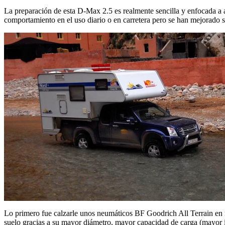
La preparación de esta D-Max 2.5 es realmente sencilla y enfocada a a
comportamiento en el uso diario o en carretera pero se han mejorado su
Lo primero fue calzarle unos neumáticos BF Goodrich All Terrain en m
suelo gracias a su mayor diámetro, mayor capacidad de carga (mayor í