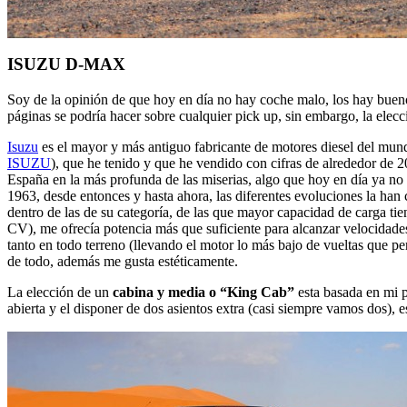
ISUZU D-MAX
Soy de la opinión de que hoy en día no hay coche malo, los hay bueno
páginas se podría hacer sobre cualquier pick up, sin embargo, la elec
Isuzu
es el mayor y más antiguo fabricante de motores diesel del mund
ISUZU
), que he tenido y que he vendido con cifras de alrededor de 
España en la más profunda de las miserias, algo que hoy en día ya no
1963, desde entonces y hasta ahora, las diferentes evoluciones la ha
dentro de las de su categoría, de las que mayor capacidad de carga ti
CV), me ofrecía potencia más que suficiente para alcanzar velocidades
tanto en todo terreno (llevando el motor lo más bajo de vueltas que p
de todo, además me gusta estéticamente.
La elección de un
cabina y media o “King Cab”
esta basada en mi p
abierta y el disponer de dos asientos extra (casi siempre vamos dos), 