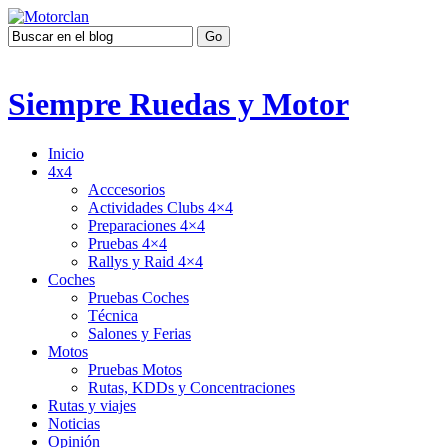
Siempre Ruedas y Motor
Inicio
4x4
Acccesorios
Actividades Clubs 4×4
Preparaciones 4×4
Pruebas 4×4
Rallys y Raid 4×4
Coches
Pruebas Coches
Técnica
Salones y Ferias
Motos
Pruebas Motos
Rutas, KDDs y Concentraciones
Rutas y viajes
Noticias
Opinión