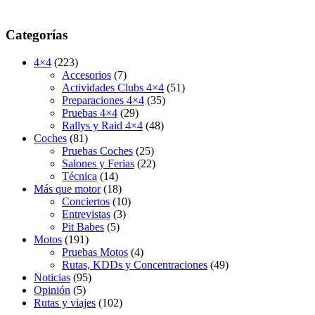
Categorías
4×4
(223)
Accesorios
(7)
Actividades Clubs 4×4
(51)
Preparaciones 4×4
(35)
Pruebas 4×4
(29)
Rallys y Raid 4×4
(48)
Coches
(81)
Pruebas Coches
(25)
Salones y Ferias
(22)
Técnica
(14)
Más que motor
(18)
Conciertos
(10)
Entrevistas
(3)
Pit Babes
(5)
Motos
(191)
Pruebas Motos
(4)
Rutas, KDDs y Concentraciones
(49)
Noticias
(95)
Opinión
(5)
Rutas y viajes
(102)