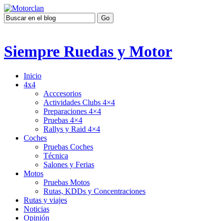
Siempre Ruedas y Motor
Inicio
4x4
Acccesorios
Actividades Clubs 4×4
Preparaciones 4×4
Pruebas 4×4
Rallys y Raid 4×4
Coches
Pruebas Coches
Técnica
Salones y Ferias
Motos
Pruebas Motos
Rutas, KDDs y Concentraciones
Rutas y viajes
Noticias
Opinión