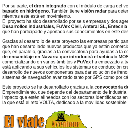
Por su parte,
el dron integrado
con el módulo de carga del veh
basado en hidrógeno.
También tiene
visión radar
para detec
mientras este está en movimiento.
El proyecto ha sido desarrollado por seis empresas y dos age
Desarrollos industriales, FuVex Civil,
Anteral SL, Entecnia
que han participado y aportado sus conocimientos en este des
Gracias al desarrollo de este proyecto las empresas participa
que han desarrollado nuevos productos que ya están comerci
que, en paralelo, gracias a la convocatoria para ayudas a la 
de ensamblaje en Navarra que introducirá el vehículo MO
comercializando en varios ámbitos y
FuVex
ha empezado a tra
está aplicando a sus vehículos los sistemas de conducción cr
desarrollo de nuevos componentes para dar solución de frenos
sistemas de navegación avanzado tanto por GPS como por c
Este proyecto se ha desarrollado gracias a la c
onvocatoria d
Emprendimiento, que depende del departamento de Industria, y
impacto que estén alineados con los sectores identificados en
la que está el reto VOLTA, dedicado a la movilidad sostenible