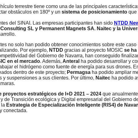
ículo terrestre tiene como una de las principales característic
tar obstáculos en 180º y un
sistema de posicionamiento
que u
ntes del SINAI. Las empresas participantes han sido
NTDD New 
 Consulting SL y Permanent Magnets SA. Naitec y la Univer
arrollo.
ntes no solo han podido obtener conocimientos sobre este caso 
alizando. Por ejemplo,
NTDD
gracias al proyecto MOSIC
se ha 
competitividad del Gobierno de Navarra, han conseguido finaliza
SIC en el mercado
. Además,
Anteral
ha podido desarrollar y co
bajar el hidrógeno como fuente de energía para sus drones. En
eados dentro de este proyecto;
Permagsa
ha podido ampliar m
 y suspensiones a sus clientes. Por último,
Naitec
ha podido a
ámaras.
e proyectos estratégicos de I+D 2021 – 2024
que anualmente p
 de Transición ecológica y Digital empresarial del Gobierno de
 la
Estrategia de Especialización Inteligente (RIS4) de Navar
 y conectada.