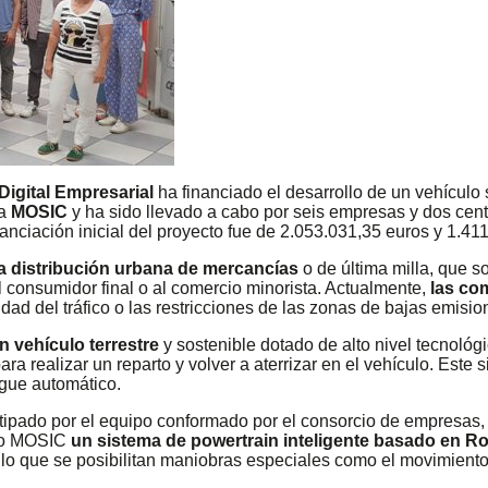
Digital Empresarial
ha financiado el desarrollo de un vehículo 
ma
MOSIC
y ha sido llevado a cabo por seis empresas y dos cent
anciación inicial del proyecto fue de 2.053.031,35 euros y 1.4
a distribución urbana de mercancías
o de última milla, que s
al consumidor final o al comercio minorista. Actualmente,
las co
d del tráfico o las restricciones de las zonas de bajas emisio
n vehículo terrestre
y sostenible dotado de alto nivel tecnológ
 realizar un reparto y volver a aterrizar en el vehículo. Este 
egue automático.
otipado por el equipo conformado por el consorcio de empresas, 
elo MOSIC
un sistema de powertrain inteligente basado en R
 lo que se posibilitan maniobras especiales como el movimiento 