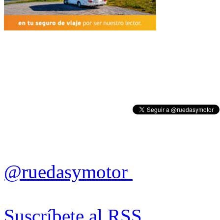
@ruedasymotor
Suscríbete al RSS