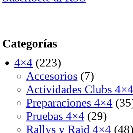
Categorías
4×4
(223)
Accesorios
(7)
Actividades Clubs 4×
Preparaciones 4×4
(35
Pruebas 4×4
(29)
Rallys y Raid 4×4
(48