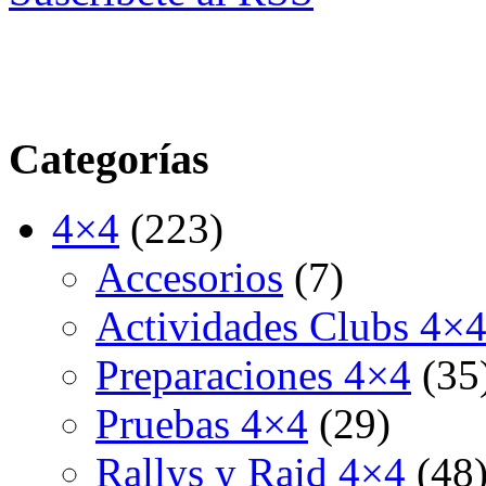
Categorías
4×4
(223)
Accesorios
(7)
Actividades Clubs 4×
Preparaciones 4×4
(35
Pruebas 4×4
(29)
Rallys y Raid 4×4
(48