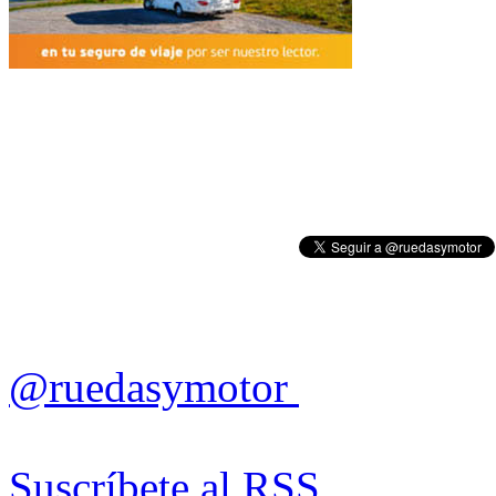
@ruedasymotor
Suscríbete al RSS