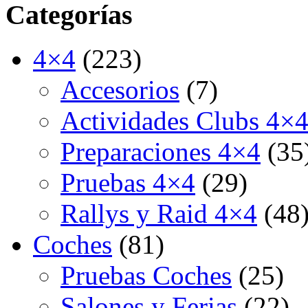
Categorías
4×4
(223)
Accesorios
(7)
Actividades Clubs 4×
Preparaciones 4×4
(35
Pruebas 4×4
(29)
Rallys y Raid 4×4
(48
Coches
(81)
Pruebas Coches
(25)
Salones y Ferias
(22)