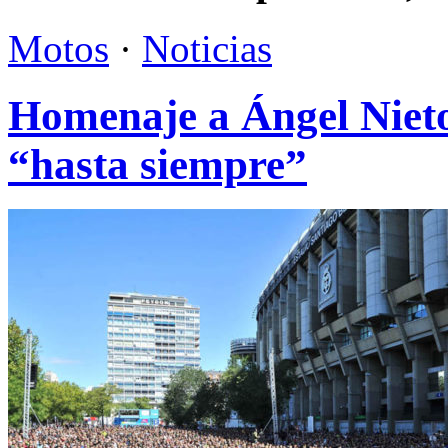
Motos
·
Noticias
Homenaje a Ángel Nieto.
“hasta siempre”