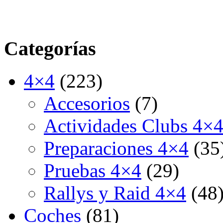
Categorías
4×4
(223)
Accesorios
(7)
Actividades Clubs 4×
Preparaciones 4×4
(35
Pruebas 4×4
(29)
Rallys y Raid 4×4
(48
Coches
(81)