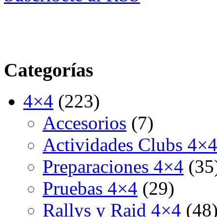
Categorías
4×4
(223)
Accesorios
(7)
Actividades Clubs 4×
Preparaciones 4×4
(35
Pruebas 4×4
(29)
Rallys y Raid 4×4
(48