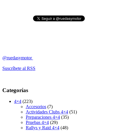
@ruedasymotor
Suscríbete al RSS
Categorías
4×4
(223)
Accesorios
(7)
Actividades Clubs 4×4
(51)
Preparaciones 4×4
(35)
Pruebas 4×4
(29)
Rallys y Raid 4×4
(48)