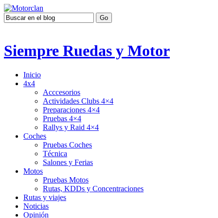
Siempre Ruedas y Motor
Inicio
4x4
Acccesorios
Actividades Clubs 4×4
Preparaciones 4×4
Pruebas 4×4
Rallys y Raid 4×4
Coches
Pruebas Coches
Técnica
Salones y Ferias
Motos
Pruebas Motos
Rutas, KDDs y Concentraciones
Rutas y viajes
Noticias
Opinión