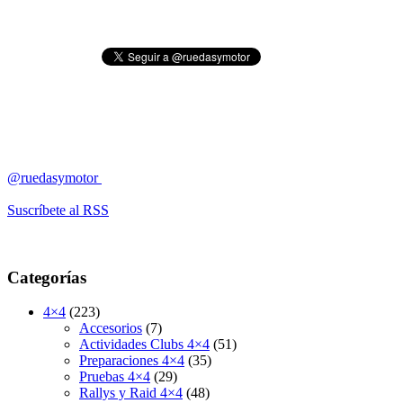
@ruedasymotor
Suscríbete al RSS
Categorías
4×4
(223)
Accesorios
(7)
Actividades Clubs 4×4
(51)
Preparaciones 4×4
(35)
Pruebas 4×4
(29)
Rallys y Raid 4×4
(48)