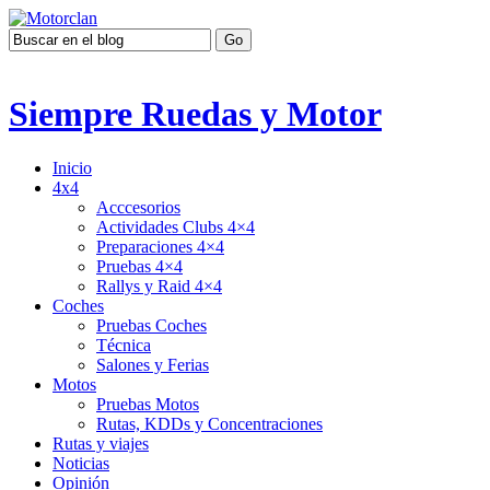
Siempre Ruedas y Motor
Inicio
4x4
Acccesorios
Actividades Clubs 4×4
Preparaciones 4×4
Pruebas 4×4
Rallys y Raid 4×4
Coches
Pruebas Coches
Técnica
Salones y Ferias
Motos
Pruebas Motos
Rutas, KDDs y Concentraciones
Rutas y viajes
Noticias
Opinión