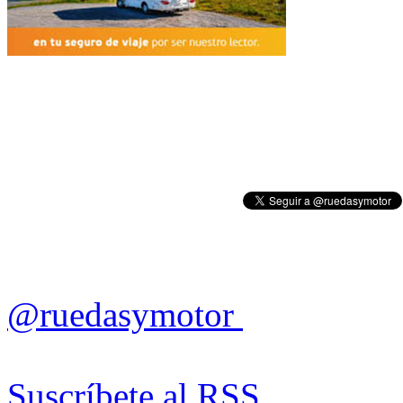
@ruedasymotor
Suscríbete al RSS