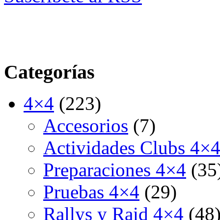
Categorías
4×4
(223)
Accesorios
(7)
Actividades Clubs 4×
Preparaciones 4×4
(35
Pruebas 4×4
(29)
Rallys y Raid 4×4
(48