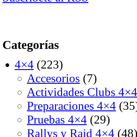
Categorías
4×4
(223)
Accesorios
(7)
Actividades Clubs 4×
Preparaciones 4×4
(35
Pruebas 4×4
(29)
Rallys y Raid 4×4
(48