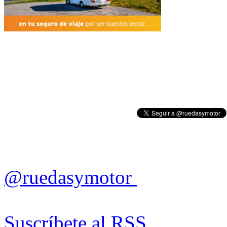
@ruedasymotor
Suscríbete al RSS