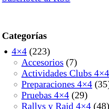
Categorías
4×4
(223)
Accesorios
(7)
Actividades Clubs 4×
Preparaciones 4×4
(35
Pruebas 4×4
(29)
Rallys y Raid 4×4
(48