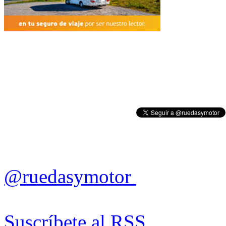
@ruedasymotor
Suscríbete al RSS