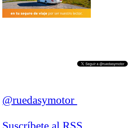
@ruedasymotor
Suscríbete al RSS