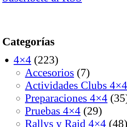
Categorías
4×4
(223)
Accesorios
(7)
Actividades Clubs 4×
Preparaciones 4×4
(35
Pruebas 4×4
(29)
Rallys y Raid 4×4
(48