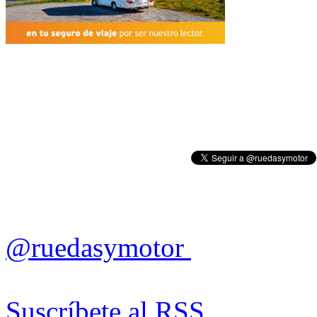
@ruedasymotor
Suscríbete al RSS