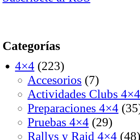
Categorías
4×4
(223)
Accesorios
(7)
Actividades Clubs 4×
Preparaciones 4×4
(35
Pruebas 4×4
(29)
Rallys y Raid 4×4
(48