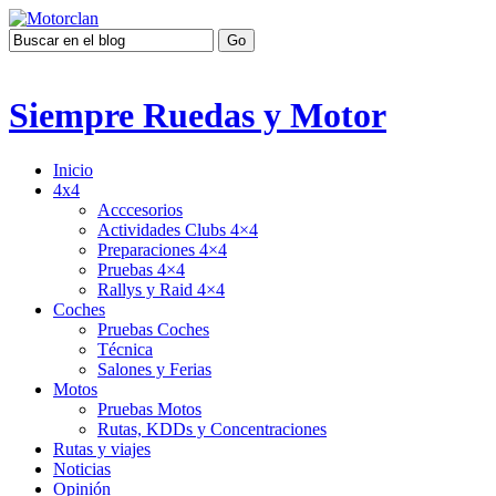
Siempre Ruedas y Motor
Inicio
4x4
Acccesorios
Actividades Clubs 4×4
Preparaciones 4×4
Pruebas 4×4
Rallys y Raid 4×4
Coches
Pruebas Coches
Técnica
Salones y Ferias
Motos
Pruebas Motos
Rutas, KDDs y Concentraciones
Rutas y viajes
Noticias
Opinión