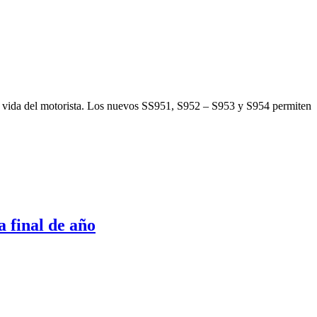
la vida del motorista. Los nuevos SS951, S952 – S953 y S954 permiten
 final de año