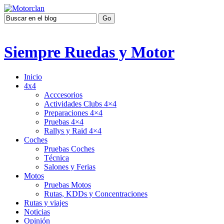
Siempre Ruedas y Motor
Inicio
4x4
Acccesorios
Actividades Clubs 4×4
Preparaciones 4×4
Pruebas 4×4
Rallys y Raid 4×4
Coches
Pruebas Coches
Técnica
Salones y Ferias
Motos
Pruebas Motos
Rutas, KDDs y Concentraciones
Rutas y viajes
Noticias
Opinión