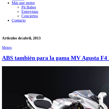
Más que motor
Pit Babes
Entrevistas
Conciertos
Contacto
Articulos de:abril, 2013
Motos
ABS también para la gama MV Agusta F4 