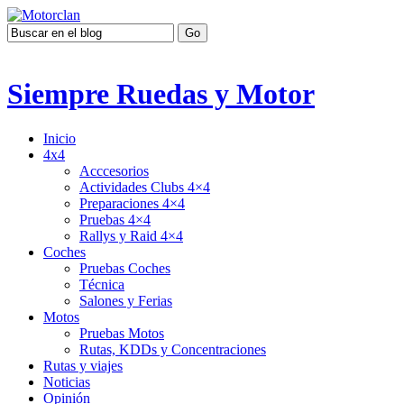
Siempre Ruedas y Motor
Inicio
4x4
Acccesorios
Actividades Clubs 4×4
Preparaciones 4×4
Pruebas 4×4
Rallys y Raid 4×4
Coches
Pruebas Coches
Técnica
Salones y Ferias
Motos
Pruebas Motos
Rutas, KDDs y Concentraciones
Rutas y viajes
Noticias
Opinión