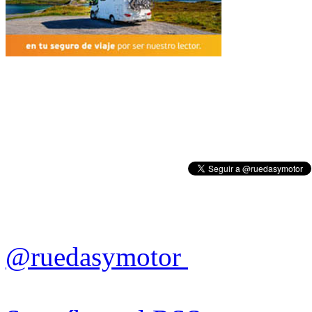
@ruedasymotor