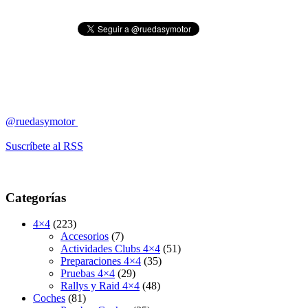
@ruedasymotor
Suscríbete al RSS
Categorías
4×4
(223)
Accesorios
(7)
Actividades Clubs 4×4
(51)
Preparaciones 4×4
(35)
Pruebas 4×4
(29)
Rallys y Raid 4×4
(48)
Coches
(81)