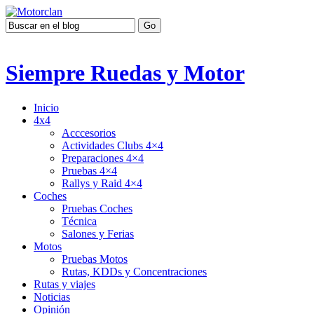
Siempre Ruedas y Motor
Inicio
4x4
Acccesorios
Actividades Clubs 4×4
Preparaciones 4×4
Pruebas 4×4
Rallys y Raid 4×4
Coches
Pruebas Coches
Técnica
Salones y Ferias
Motos
Pruebas Motos
Rutas, KDDs y Concentraciones
Rutas y viajes
Noticias
Opinión