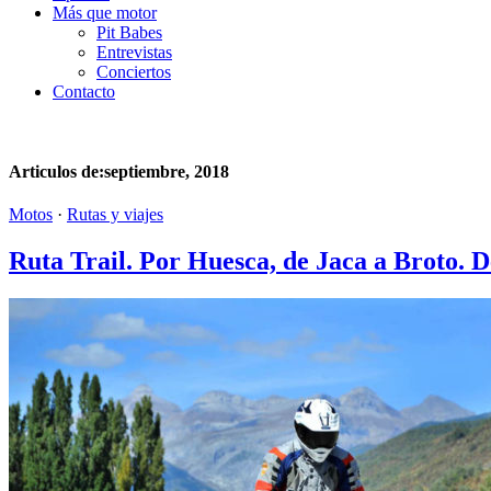
Más que motor
Pit Babes
Entrevistas
Conciertos
Contacto
Articulos de:septiembre, 2018
Motos
·
Rutas y viajes
Ruta Trail. Por Huesca, de Jaca a Broto. 