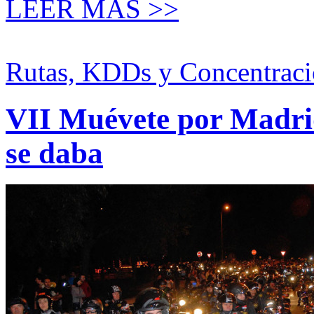
LEER MÁS >>
Rutas, KDDs y Concentraci
VII Muévete por Madrid
se daba