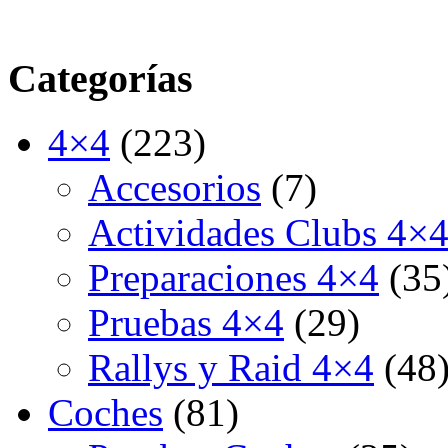
Categorías
4×4
(223)
Accesorios
(7)
Actividades Clubs 4×
Preparaciones 4×4
(35
Pruebas 4×4
(29)
Rallys y Raid 4×4
(48
Coches
(81)