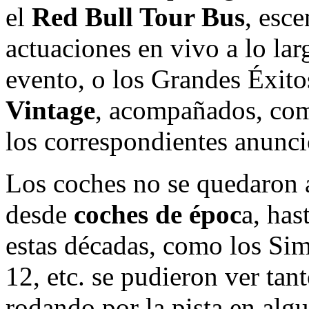
el
Red Bull Tour Bus
, esc
actuaciones en vivo a lo lar
evento, o los Grandes Éxit
Vintage
, acompañados, com
los correspondientes anuncio
Los coches no se quedaron 
desde
coches de époc
a, has
estas décadas, como los Si
12, etc. se pudieron ver tan
rodando por la pista en algu