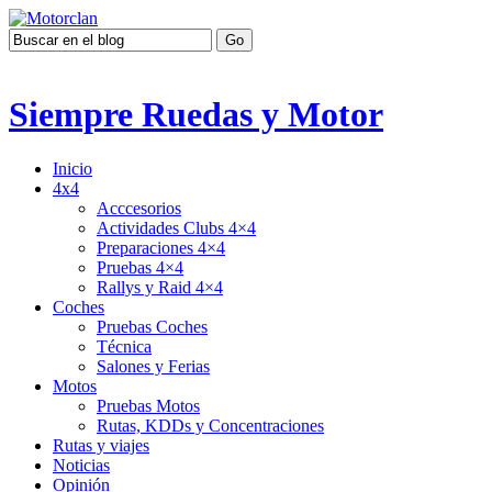
Siempre Ruedas y Motor
Inicio
4x4
Acccesorios
Actividades Clubs 4×4
Preparaciones 4×4
Pruebas 4×4
Rallys y Raid 4×4
Coches
Pruebas Coches
Técnica
Salones y Ferias
Motos
Pruebas Motos
Rutas, KDDs y Concentraciones
Rutas y viajes
Noticias
Opinión