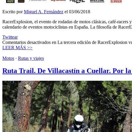
Escrito por
Miguel A. Fernández
el 03/06/2018
RacerExplosion, el evento de rodadas de motos clásicas, café-racers y
calendario de eventos motociclistas en España. La filosofía de Racer
Twittear
Comentarios desactivados
en La tercera edición de RacerExplosion vu
LEER MÁS >>
Motos
·
Rutas y viajes
Ruta Trail. De Villacastín a Cuellar. Por 