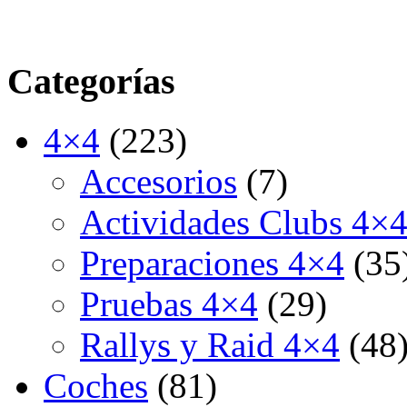
Categorías
4×4
(223)
Accesorios
(7)
Actividades Clubs 4×
Preparaciones 4×4
(35
Pruebas 4×4
(29)
Rallys y Raid 4×4
(48
Coches
(81)