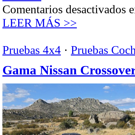
Comentarios desactivados
e
LEER MÁS >>
Pruebas 4x4
·
Pruebas Coc
Gama Nissan Crossove