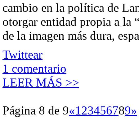
cambio en la política de Lan
otorgar entidad propia a la
de la imagen más dura, espa
Twittear
1
comentario
LEER MÁS >>
Página 8 de 9
«
1
2
3
4
5
6
7
8
9
»