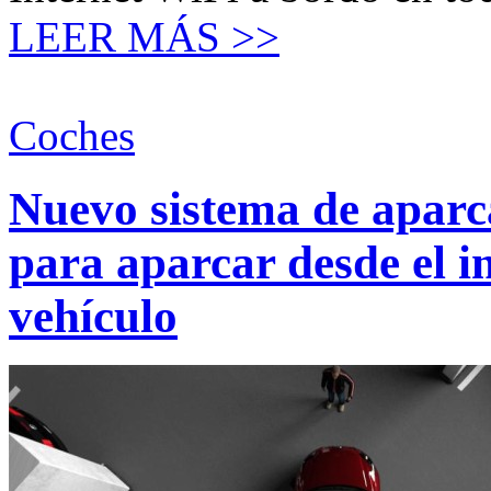
LEER MÁS >>
Coches
Nuevo sistema de aparc
para aparcar desde el in
vehículo