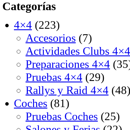
Categorías
4×4
(223)
Accesorios
(7)
Actividades Clubs 4×
Preparaciones 4×4
(35
Pruebas 4×4
(29)
Rallys y Raid 4×4
(48
Coches
(81)
Pruebas Coches
(25)
Salones y Ferias
(22)