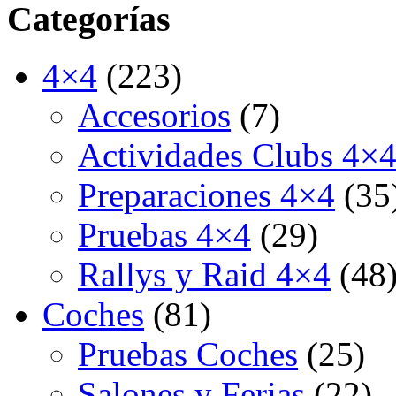
Categorías
4×4
(223)
Accesorios
(7)
Actividades Clubs 4×
Preparaciones 4×4
(35
Pruebas 4×4
(29)
Rallys y Raid 4×4
(48
Coches
(81)
Pruebas Coches
(25)
Salones y Ferias
(22)