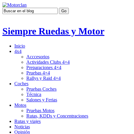
Siempre Ruedas y Motor
Inicio
4x4
Acccesorios
Actividades Clubs 4×4
Preparaciones 4×4
Pruebas 4×4
Rallys y Raid 4×4
Coches
Pruebas Coches
Técnica
Salones y Ferias
Motos
Pruebas Motos
Rutas, KDDs y Concentraciones
Rutas y viajes
Noticias
Opinión