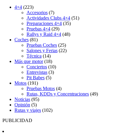
4×4
(223)
Accesorios
(7)
Actividades Clubs 4×4
(51)
Preparaciones 4×4
(35)
Pruebas 4×4
(29)
Rallys y Raid 4×4
(48)
Coches
(81)
Pruebas Coches
(25)
Salones y Ferias
(22)
Técnica
(14)
Más que motor
(18)
Conciertos
(10)
Entrevistas
(3)
Pit Babes
(5)
Motos
(191)
Pruebas Motos
(4)
Rutas, KDDs y Concentraciones
(49)
Noticias
(95)
Opinión
(5)
Rutas y viajes
(102)
PUBLICIDAD