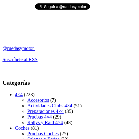
@ruedasymotor
Suscríbete al RSS
Categorías
4×4
(223)
Accesorios
(7)
Actividades Clubs 4×4
(51)
Preparaciones 4×4
(35)
Pruebas 4×4
(29)
Rallys y Raid 4×4
(48)
Coches
(81)
Pruebas Coches
(25)