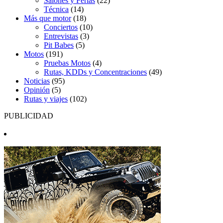
Salones y Ferias
(22)
Técnica
(14)
Más que motor
(18)
Conciertos
(10)
Entrevistas
(3)
Pit Babes
(5)
Motos
(191)
Pruebas Motos
(4)
Rutas, KDDs y Concentraciones
(49)
Noticias
(95)
Opinión
(5)
Rutas y viajes
(102)
PUBLICIDAD